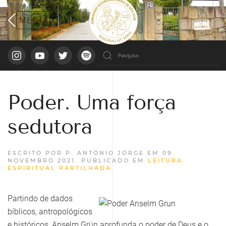
Poder. Uma força
sedutora
ESCRITO POR P. ANTÓNIO JORGE EM
09
NOVEMBRO 2021
. PUBLICADO EM
LEITURA
ESPIRITUAL PARTILHADA
.
Partindo de dados
bíblicos, antropológicos
e históricos, Anselm Grün aprofunda o poder de Deus e o