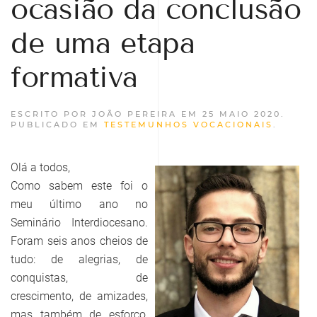
ocasião da conclusão
de uma etapa
formativa
ESCRITO POR JOÃO PEREIRA EM
25 MAIO 2020
.
PUBLICADO EM
TESTEMUNHOS VOCACIONAIS
.
Olá a todos,
Como sabem este foi o
meu último ano no
Seminário Interdiocesano.
Foram seis anos cheios de
tudo: de alegrias, de
conquistas, de
crescimento, de amizades,
mas também de esforço,