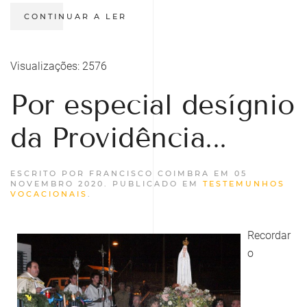
CONTINUAR A LER
Visualizações: 2576
Por especial desígnio
da Providência...
ESCRITO POR FRANCISCO COIMBRA EM
05
NOVEMBRO 2020
. PUBLICADO EM
TESTEMUNHOS
VOCACIONAIS
.
Recordar
o