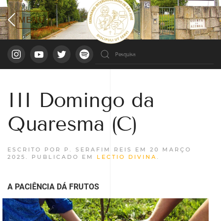
III Domingo da
Quaresma (C)
ESCRITO POR P. SERAFIM REIS EM
20 MARÇO
2025
. PUBLICADO EM
LECTIO DIVINA
.
A PACIÊNCIA DÁ FRUTOS