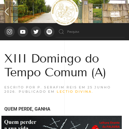
XIII Domingo do
Tempo Comum (A)
ESCRITO POR P. SERAFIM REIS EM
25 JUNHO
2026
. PUBLICADO EM
LECTIO DIVINA
.
QUEM PERDE, GANHA