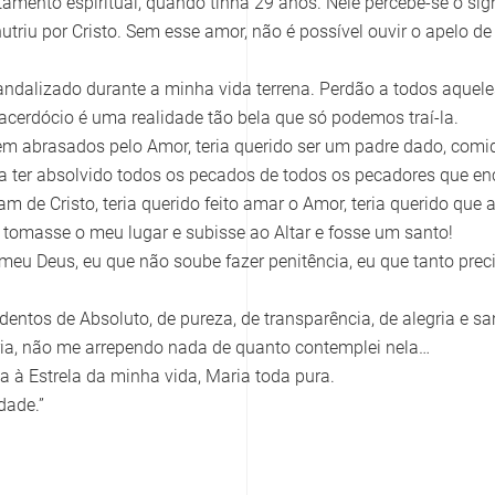
tamento espiritual, quando tinha 29 anos. Nele percebe-se o sig
triu por Cristo. Sem esse amor, não é possível ouvir o apelo de
dalizado durante a minha vida terrena. Perdão a todos aquele
cerdócio é uma realidade tão bela que só podemos traí-la.
em abrasados pelo Amor, teria querido ser um padre dado, comid
a ter absolvido todos os pecados de todos os pecadores que enc
m de Cristo, teria querido feito amar o Amor, teria querido que a
o tomasse o meu lugar e subisse ao Altar e fosse um santo!
o meu Deus, eu que não soube fazer penitência, eu que tanto prec
edentos de Absoluto, de pureza, de transparência, de alegria e sa
aria, não me arrependo nada de quanto contemplei nela…
ria à Estrela da minha vida, Maria toda pura.
dade.”