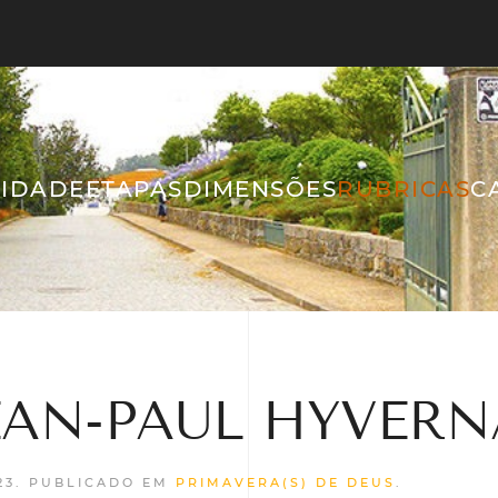
IDADE
ETAPAS
DIMENSÕES
RUBRICAS
C
 JEAN-PAUL HYVERN
23
. PUBLICADO EM
PRIMAVERA(S) DE DEUS
.