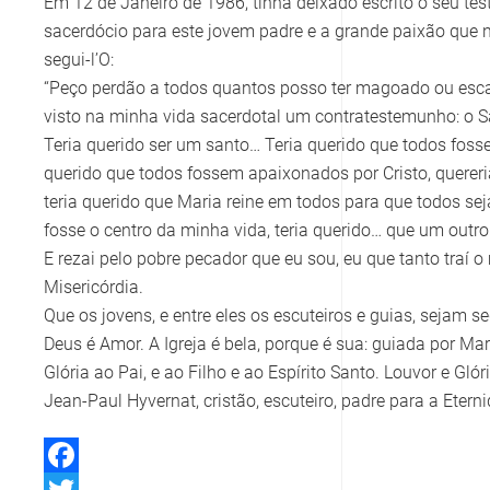
Em 12 de Janeiro de 1986, tinha deixado escrito o seu tes
sacerdócio para este jovem padre e a grande paixão que nu
segui-l’O:
“Peço perdão a todos quantos posso ter magoado ou escan
visto na minha vida sacerdotal um contratestemunho: o Sa
Teria querido ser um santo… Teria querido que todos foss
querido que todos fossem apaixonados por Cristo, quereri
teria querido que Maria reine em todos para que todos seja
fosse o centro da minha vida, teria querido… que um outr
E rezai pelo pobre pecador que eu sou, eu que tanto traí 
Misericórdia.
Que os jovens, e entre eles os escuteiros e guias, sejam s
Deus é Amor. A Igreja é bela, porque é sua: guiada por M
Glória ao Pai, e ao Filho e ao Espírito Santo. Louvor e Gló
Jean-Paul Hyvernat, cristão, escuteiro, padre para a Eterni
Facebook