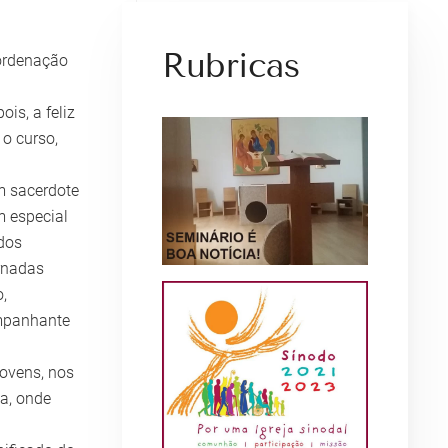
Rubricas
 ordenação
is, a feliz
o curso,
m sacerdote
m especial
dos
rnadas
,
ompanhante
jovens, nos
a, onde