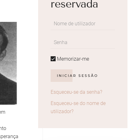
reservada
Memorizar-me
INICIAR SESSÃO
Esqueceu-se da senha?
Esqueceu-se do nome de
utilizador?
 em
nto
esperança