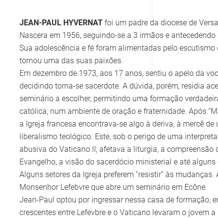
JEAN-PAUL HYVERNAT
foi um padre da diocese de Versai
Nascera em 1956, seguindo-se a 3 irmãos e antecedendo 
Sua adolescência e fé foram alimentadas pelo escutismo 
tornou uma das suas paixões.
Em dezembro de 1973, aos 17 anos, sentiu o apelo da vo
decidindo torna-se sacerdote. A dúvida, porém, residia ac
seminário a escolher, permitindo uma formação verdadei
católica, num ambiente de oração e fraternidade. Após “M
a Igreja francesa encontrava-se algo à deriva, à mercê de
liberalismo teológico. Este, sob o perigo de uma interpret
abusiva do Vaticano II, afetava a liturgia, a compreensão 
Evangelho, a visão do sacerdócio ministerial e até algun
Alguns setores da Igreja preferem “resistir” às mudanças.
Monsenhor Lefebvre que abre um seminário em Ecône.
Jean-Paul optou por ingressar nessa casa de formação, e
crescentes entre Lefevbre e o Vaticano levaram o jovem a p