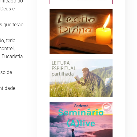
nificado do
 Deus e
s que terão
o, teria
ontrei,
 Eucaristia
iso de
ntidade.