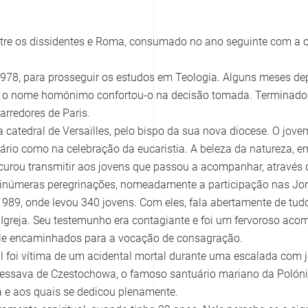
 entre os dissidentes e Roma, consumado no ano seguinte com a
1978, para prosseguir os estudos em Teologia. Alguns meses depo
do o nome homónimo confortou-o na decisão tomada. Terminado 
rredores de Paris.
catedral de Versailles, pelo bispo da sua nova diocese. O jove
viário como na celebração da eucaristia. A beleza da natureza, e
curou transmitir aos jovens que passou a acompanhar, através 
u inúmeras peregrinações, nomeadamente a participação nas Jo
89, onde levou 340 jovens. Com eles, fala abertamente de tudo
à Igreja. Seu testemunho era contagiante e foi um fervoroso ac
r ele encaminhados para a vocação de consagração.
 foi vítima de um acidental mortal durante uma escalada com 
gressava de Czestochowa, o famoso santuário mariano da Polóni
 e aos quais se dedicou plenamente.