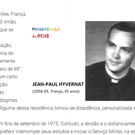
lles, França.
3 irmãs.
que se
cação,
erca do
ramente
aio de 68”,
 um certo
ação
do
s dogmas.
 Alguma dessa resistência tornou-se dissidência, personalizada
m fins de setembro de 1975. Contudo, a tensão e o distanciame
referir interromper seus estudos e iniciar o Serviço Militar, na 