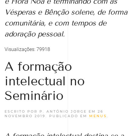
e Hora Noa e terminando com as
Vésperas e Bênção solene, de forma
comunitária, e com tempos de
adoração pessoal.
Visualizações: 79918
A formação
intelectual no
Seminário
ESCRITO POR P. ANTÓNIO JORGE EM
26
NOVEMBRO 2019
. PUBLICADO EM
MENUS
.
A formação intelectual destina-se a