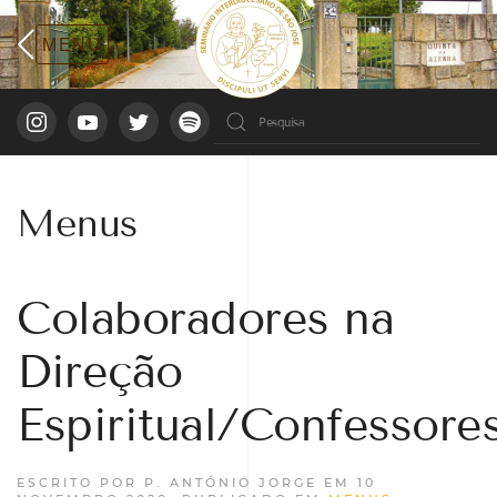
Menus
Colaboradores na
Direção
Espiritual/Confessore
ESCRITO POR P. ANTÓNIO JORGE EM
10