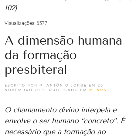
102)
Visualizações: 6577
A dimensão humana
da formação
presbiteral
ESCRITO POR P. ANTÓNIO JORGE EM
28
NOVEMBRO 2019
. PUBLICADO EM
MENUS
.
O chamamento divino interpela e
envolve o ser humano “concreto”. É
necessário que a formação ao